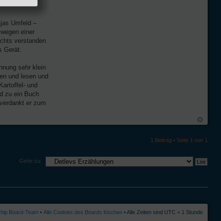
tjas Umfeld –
d wegen einer
ichts verstanden
s Gerät.
hnung sehr klein
ben und lesen und
artoffel- und
nd zu ein Buch
 verdankt er zum
1 Beitrag • Seite
1
von
1
Gehe zu:
ship Board-Team
•
Alle Cookies des Boards löschen
• Alle Zeiten sind UTC + 1 Stunde