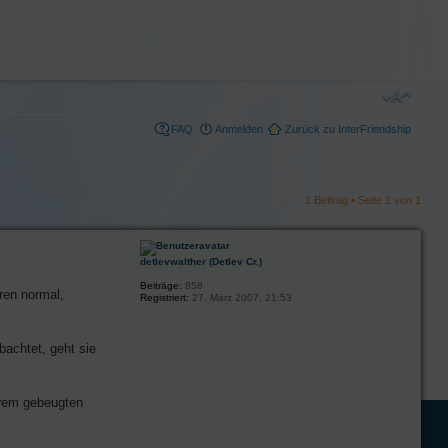
FAQ
Anmelden
Zurück zu InterFriendship
1 Beitrag • Seite
1
von
1
detlevwalther (Detlev Cr.)
Beiträge:
858
ären normal,
Registriert:
27. März 2007, 21:53
bachtet, geht sie
ihrem gebeugten