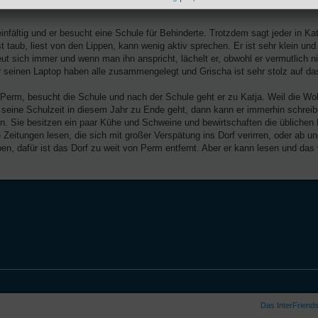
einfältig und er besucht eine Schule für Behinderte. Trotzdem sagt jeder in Ka
t taub, liest von den Lippen, kann wenig aktiv sprechen. Er ist sehr klein un
ut sich immer und wenn man ihn anspricht, lächelt er, obwohl er vermutlich n
ür seinen Laptop haben alle zusammengelegt und Grischa ist sehr stolz auf da
erm, besucht die Schule und nach der Schule geht er zu Katja. Weil die Wo
n seine Schulzeit in diesem Jahr zu Ende geht, dann kann er immerhin schrei
en. Sie besitzen ein paar Kühe und Schweine und bewirtschaften die üblichen K
e Zeitungen lesen, die sich mit großer Verspätung ins Dorf verirren, oder ab u
ben, dafür ist das Dorf zu weit von Perm entfernt. Aber er kann lesen und das
Das InterFriend