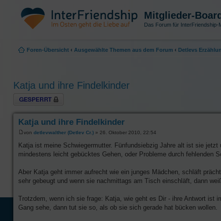
Mitglieder-Boar
Das Forum für InterFriendship-M
Foren-Übersicht
‹
Ausgewählte Themen aus dem Forum
‹
Detlevs Erzählu
Katja und ihre Findelkinder
Thema gesperrt
Katja und ihre Findelkinder
von
detlevwalther (Detlev Cr.)
» 26. Oktober 2010, 22:54
Katja ist meine Schwiegermutter. Fünfundsiebzig Jahre alt ist sie jetzt
mindestens leicht gebücktes Gehen, oder Probleme durch fehlenden Sc
Aber Katja geht immer aufrecht wie ein junges Mädchen, schläft prächt
sehr gebeugt und wenn sie nachmittags am Tisch einschläft, dann weiß
Trotzdem, wenn ich sie frage: Katja, wie geht es Dir - ihre Antwort is
Gang sehe, dann tut sie so, als ob sie sich gerade hat bücken wollen.