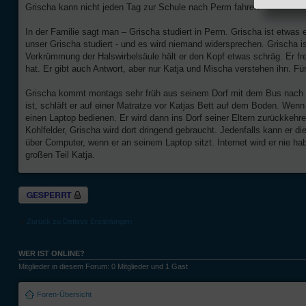
Grischa kann nicht jeden Tag zur Schule nach Perm fahren.
In der Familie sagt man – Grischa studiert in Perm. Grischa ist etwas 
unser Grischa studiert - und es wird niemand widersprechen. Grischa is
Verkrümmung der Halswirbelsäule hält er den Kopf etwas schräg. Er fre
hat. Er gibt auch Antwort, aber nur Katja und Mischa verstehen ihn. F
Grischa kommt montags sehr früh aus seinem Dorf mit dem Bus nach P
ist, schläft er auf einer Matratze vor Katjas Bett auf dem Boden. Wen
einen Laptop bedienen. Er wird dann ins Dorf seiner Eltern zurückkehr
Kohlfelder, Grischa wird dort dringend gebraucht. Jedenfalls kann er di
über Computer, wenn er an seinem Laptop sitzt. Internet wird er nie ha
großen Teil Katja.
Thema gesperrt
Zurück zu Detlevs Erzählungen
WER IST ONLINE?
Mitglieder in diesem Forum: 0 Mitglieder und 1 Gast
Foren-Übersicht