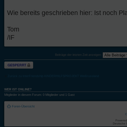
Wie bereits geschrieben hier: Ist noch P
Tom
/IF
Beiträge der letzten Zeit anzeigen:
Thema gesperrt
Zurück zu InterFriendship KINDERHILFSPROJEKT Weißrussland
WER IST ONLINE?
Mitglieder in diesem Forum: 0 Mitglieder und 1 Gast
Foren-Übersicht
C
Powered
Deutsche 