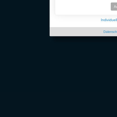
A
Individue
Datensch