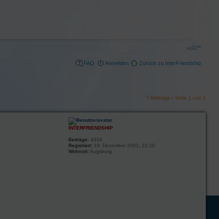
FAQ
Anmelden
Zurück zu InterFriendship
7 Beiträge • Seite
1
von
1
INTERFRIENDSHIP
Beiträge:
4334
Registriert:
19. Dezember 2001, 22:10
Wohnort:
Augsburg