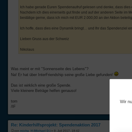
Ich habe gerade Euren Spendenaufruf gelesen und denke, dass dies ei
Nachdem ich dies einerseits gut finde und auf der anderen Seite im 
bestätige gerne, dass ich mich mit EUR 2.000,00 an der Aktion bete
Ich hoffe, dass dies eine Dynamik bringt… und Ihr das Spendenziel er
Lieben Gruss aus der Schweiz
Nikolaus
Was meint er mit "Sonnenseite des Lebens"?
Na! Er hat über InterFriendship seine große Liebe gefunden!
Das ist wirklich eine große Spende.
Viele kleinere Beträge helfen genauso!
Wir nu
tom
/IF
Re: Kinderhilfsprojekt: Spendenaktion 2017
von
micha_H (Michael D.)
» 9. Juli 2017, 18:42