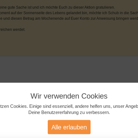
ne gute Sache ist und ich möchte Euch zu dieser Aktion gratulieren.
Moment auf der Sonnenseite des Lebens gelandet bin, möchte ich Schub in die Sach
ilige und diesen Betrag am Wochenende auf Euer Konto zur Anweisung bringen werd
reichen werdet.
Wir verwenden Cookies
tzen Cookies. Einige sind essenziell, andere helfen uns, unser Ange
Deine Benutzererfahrung zu verbessern.
Alle erlauben