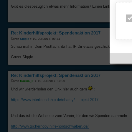
Gibt es diesbezüglich etwas mehr Information? Einen Link oder sonsti
Re: Kinderhilfsprojekt: Spendenaktion 2017
von
Siggie
» 10. Juli 2017, 09:34
Schau mal in Dein Postfach, da hat IF Dir etwas geschickt
Gruss Siggie
Re: Kinderhilfsprojekt: Spendenaktion 2017
von
Marina_IF
» 10. Juli 2017, 10:00
Und wir wierderholen den Link hier auch gern
:
https://www.interfriendship.de/charity/ ... ojekt-2017
Und das ist die Webseite vom Verein, für den wir Spenden sammeln:
http://www.tschernobylhilfe-nordschwaben.de/