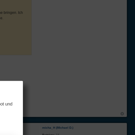
e bringen. Ich
e.
bot und
micha_H (Michael D.)
Beiträge:
23