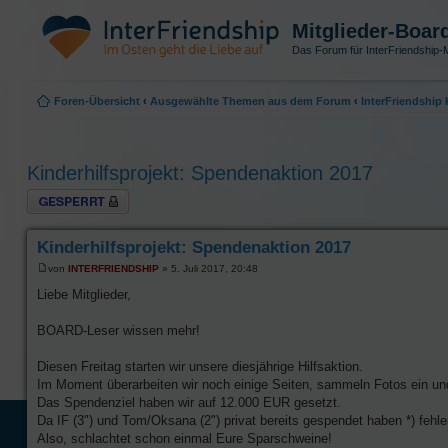
Mitglieder-Boar
Das Forum für InterFriendship-M
Foren-Übersicht
‹
Ausgewählte Themen aus dem Forum
‹
InterFriendshi
Kinderhilfsprojekt: Spendenaktion 2017
Thema gesperrt
Kinderhilfsprojekt: Spendenaktion 2017
von
INTERFRIENDSHIP
» 5. Juli 2017, 20:48
Liebe Mitglieder,
BOARD-Leser wissen mehr!
Diesen Freitag starten wir unsere diesjährige Hilfsaktion.
Im Moment überarbeiten wir noch einige Seiten, sammeln Fotos ein u
Das Spendenziel haben wir auf 12.000 EUR gesetzt.
Da IF (3") und Tom/Oksana (2") privat bereits gespendet haben *) feh
Also, schlachtet schon einmal Eure Sparschweine!