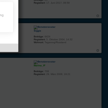
Registriert:
17. Juni 2017, 08:59
ing
Siggie
Beiträge:
6424
Registriert:
5. Oktober 2004, 14:32
Wohnort:
Taganrog/Russland
Marina_IF
Beiträge:
708
Registriert:
29. März 2008, 19:21