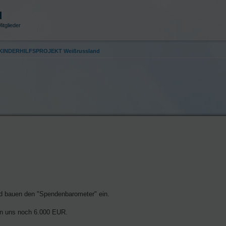
d
itglieder
p KINDERHILFSPROJEKT Weißrussland
nd bauen den "Spendenbarometer" ein.
len uns noch 6.000 EUR.