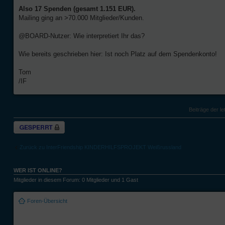
Also 17 Spenden (gesamt 1.151 EUR).
Mailing ging an >70.000 Mitglieder/Kunden.
@BOARD-Nutzer: Wie interpretiert Ihr das?
Wie bereits geschrieben hier: Ist noch Platz auf dem Spendenkonto!
Tom
/IF
Beiträge der le
Thema gesperrt
Zurück zu InterFriendship KINDERHILFSPROJEKT Weißrussland
WER IST ONLINE?
Mitglieder in diesem Forum: 0 Mitglieder und 1 Gast
Foren-Übersicht