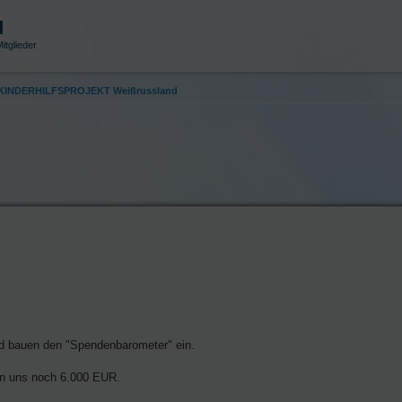
d
itglieder
p KINDERHILFSPROJEKT Weißrussland
nd bauen den "Spendenbarometer" ein.
len uns noch 6.000 EUR.