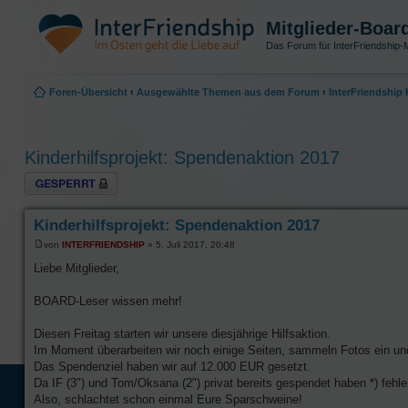
Mitglieder-Boar
Das Forum für InterFriendship-M
Foren-Übersicht
‹
Ausgewählte Themen aus dem Forum
‹
InterFriendshi
Kinderhilfsprojekt: Spendenaktion 2017
Thema gesperrt
Kinderhilfsprojekt: Spendenaktion 2017
von
INTERFRIENDSHIP
» 5. Juli 2017, 20:48
Liebe Mitglieder,
BOARD-Leser wissen mehr!
Diesen Freitag starten wir unsere diesjährige Hilfsaktion.
Im Moment überarbeiten wir noch einige Seiten, sammeln Fotos ein u
Das Spendenziel haben wir auf 12.000 EUR gesetzt.
Da IF (3") und Tom/Oksana (2") privat bereits gespendet haben *) feh
Also, schlachtet schon einmal Eure Sparschweine!