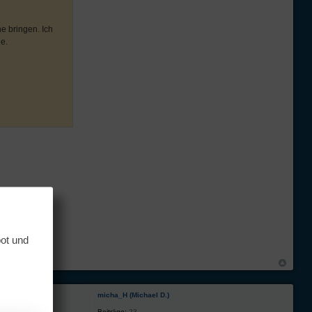
e bringen. Ich
e.
bot und
micha_H (Michael D.)
Beiträge:
23