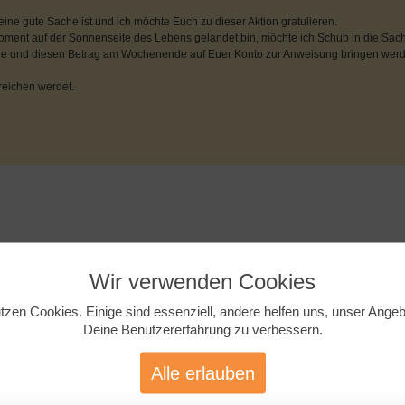
ne gute Sache ist und ich möchte Euch zu dieser Aktion gratulieren.
Moment auf der Sonnenseite des Lebens gelandet bin, möchte ich Schub in die Sach
ilige und diesen Betrag am Wochenende auf Euer Konto zur Anweisung bringen werd
reichen werdet.
Wir verwenden Cookies
tzen Cookies. Einige sind essenziell, andere helfen uns, unser Ange
Deine Benutzererfahrung zu verbessern.
Alle erlauben