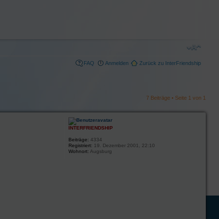
FAQ
Anmelden
Zurück zu InterFriendship
7 Beiträge • Seite
1
von
1
INTERFRIENDSHIP
Beiträge:
4334
Registriert:
19. Dezember 2001, 22:10
Wohnort:
Augsburg