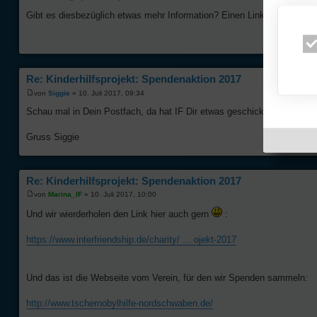
Gibt es diesbezüglich etwas mehr Information? Einen Link oder sonsti
Re: Kinderhilfsprojekt: Spendenaktion 2017
von
Siggie
» 10. Juli 2017, 09:34
Schau mal in Dein Postfach, da hat IF Dir etwas geschickt
Gruss Siggie
Re: Kinderhilfsprojekt: Spendenaktion 2017
von
Marina_IF
» 10. Juli 2017, 10:00
Und wir wierderholen den Link hier auch gern
:
https://www.interfriendship.de/charity/ ... ojekt-2017
Und das ist die Webseite vom Verein, für den wir Spenden sammeln:
http://www.tschernobylhilfe-nordschwaben.de/