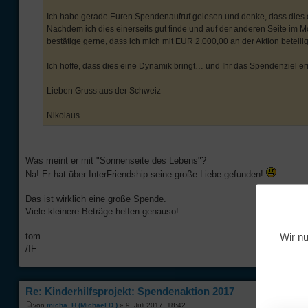
Ich habe gerade Euren Spendenaufruf gelesen und denke, dass dies ei
Nachdem ich dies einerseits gut finde und auf der anderen Seite im 
bestätige gerne, dass ich mich mit EUR 2.000,00 an der Aktion bete
Ich hoffe, dass dies eine Dynamik bringt… und Ihr das Spendenziel er
Lieben Gruss aus der Schweiz
Nikolaus
Was meint er mit "Sonnenseite des Lebens"?
Na! Er hat über InterFriendship seine große Liebe gefunden!
Das ist wirklich eine große Spende.
Viele kleinere Beträge helfen genauso!
Wir nu
tom
/IF
Re: Kinderhilfsprojekt: Spendenaktion 2017
von
micha_H (Michael D.)
» 9. Juli 2017, 18:42