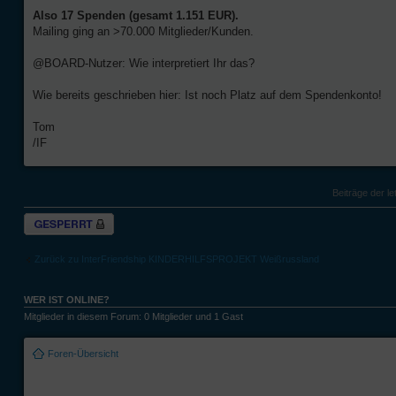
Also 17 Spenden (gesamt 1.151 EUR).
Mailing ging an >70.000 Mitglieder/Kunden.
@BOARD-Nutzer: Wie interpretiert Ihr das?
Wie bereits geschrieben hier: Ist noch Platz auf dem Spendenkonto!
Tom
/IF
Beiträge der le
Thema gesperrt
Zurück zu InterFriendship KINDERHILFSPROJEKT Weißrussland
WER IST ONLINE?
Mitglieder in diesem Forum: 0 Mitglieder und 1 Gast
Foren-Übersicht