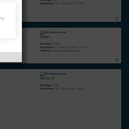
Registriert:
17. Juni 2017, 08:59
ing
Siggie
Beiträge:
6424
Registriert:
5. Oktober 2004, 14:32
Wohnort:
Taganrog/Russland
Marina_IF
Beiträge:
708
Registriert:
29. März 2008, 19:21