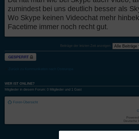
zumindest bei uns deutlich besser als Sk
Wo Skype keinen Videochat mehr hinbek
Facetime immer noch recht gut.
Beiträge der letzten Zeit anzeigen:
Thema gesperrt
Zurück zu Kommunikation nach Osteuropa
WER IST ONLINE?
Mitglieder in diesem Forum: 0 Mitglieder und 1 Gast
Foren-Übersicht
C
Powered
Deutsche 