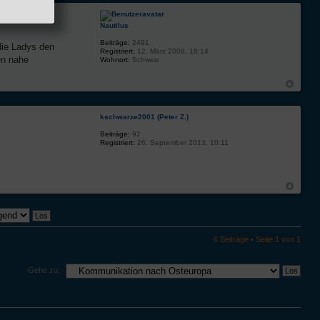
Nautilus
Beiträge:
2491
die Ladys den
Registriert:
12. März 2008, 18:14
en nahe
Wohnort:
Schweiz
kschwarze2001 (Peter Z.)
Beiträge:
92
Registriert:
26. September 2013, 10:11
6 Beiträge • Seite
1
von
1
Gehe zu: