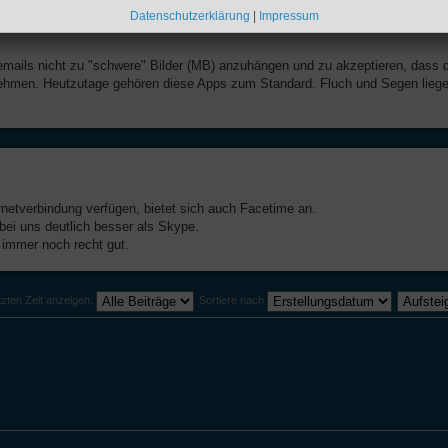
Datenschutzerklärung
|
Impressum
emails nicht zu "schwere" Bilder (MB) anzuhängen und zu akzeptieren, dass 
 nehmen. Heutzutage gehören diese Apps zum Standard. Fluch und Segen lieg
rnetverbindung verfügen, bietet sich auch Facetime an.
bei uns deutlich besser als Skype.
immer noch recht gut.
tzten Zeit anzeigen:
Sortiere nach