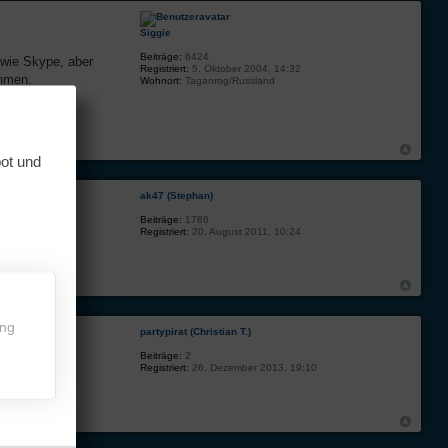
Siggie
Beiträge:
6424
 wie Skype, aber
Registriert:
5. Oktober 2004, 14:32
ehmen.
Wohnort:
Taganrog/Russland
bot und
ak47 (Stephan)
Beiträge:
1786
Registriert:
20. August 2011, 10:24
ing
partypirat (Christian T.)
Beiträge:
2
Registriert:
26. Dezember 2013, 19:10