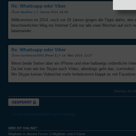
Re: Whattsapp oder Viber
von
Nautilus
» 7. Januar 2014, 02:58
Willkommen im 2014. noch vor 10 Jahren gingen die Tipps dahin, den 
beschwerlichen Weg ins Internet Café nur alle zwei Wochen auf sich
beieinander ...
Re: Whattsapp oder Viber
von
kschwarze2001 (Peter Z.)
» 14. März 2014, 12:27
Wenn beide Seiten über ein IPhone und eine halbwegs ordentliche Inte
Da hat man wie bei Skype auch Video, allerdings geht das, zumindest 
Wo Skype keinen Videochat mehr hinbekommt klappt es mit Facetime 
Beiträge der le
Thema gesperrt
Zurück zu Kommunikation nach Osteuropa
WER IST ONLINE?
Mitglieder in diesem Forum: 0 Mitglieder und 0 Gäste