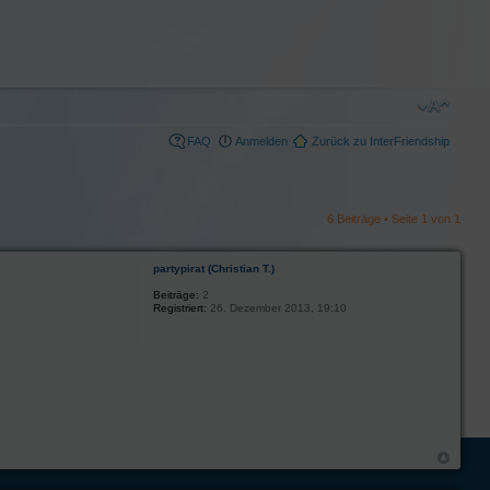
FAQ
Anmelden
Zurück zu InterFriendship
6 Beiträge • Seite
1
von
1
partypirat (Christian T.)
Beiträge:
2
Registriert:
26. Dezember 2013, 19:10