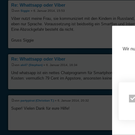
Re: Whattsapp oder Viber
von
Siggie
» 6. Januar 2014, 15:53
Viber nutzt meine Frau, sie kommuniziert mit den Kindern in Russland
eben nur Sprache. Voraussetzung ist beidseitig ein Smartfon und Int
Eine Abzockgefahr besteht da nicht.
Gruss Siggie
Wir nu
Re: Whattsapp oder Viber
von
ak47 (Stephan)
» 6. Januar 2014, 16:34
Und whatsapp ist ein nettes Chatprogramm für Smartphones, ganz grob m
Kosten: vermutlich 79 Cent im Appstore, ansonsten keine Kosten (Intern
von
partypirat (Christian T.)
» 6. Januar 2014, 20:32
Super! Vielen Dank für eure Hilfe!