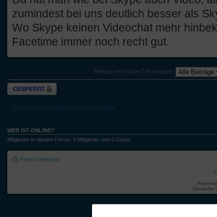
zumindest bei uns deutlich besser als Sk
Wo Skype keinen Videochat mehr hinbek
Facetime immer noch recht gut.
Beiträge der letzten Zeit anzeigen:
Thema gesperrt
Zurück zu Kommunikation nach Osteuropa
WER IST ONLINE?
Mitglieder in diesem Forum: 0 Mitglieder und 0 Gäste
Foren-Übersicht
C
Powered
Deutsche 