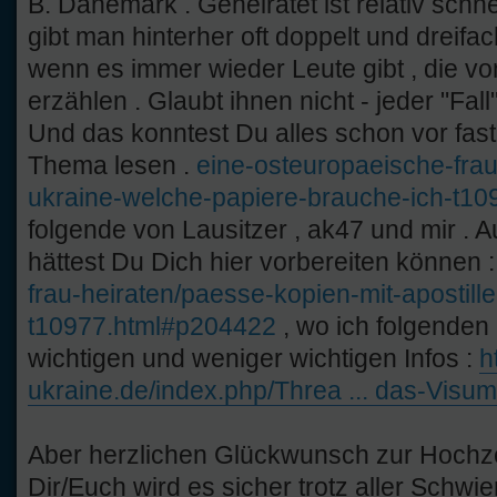
B. Dänemark . Geheiratet ist relativ schne
gibt man hinterher oft doppelt und dreifa
wenn es immer wieder Leute gibt , die 
erzählen . Glaubt ihnen nicht - jeder "Fall"
Und das konntest Du alles schon vor fast
Thema lesen .
eine-osteuropaeische-frau-
ukraine-welche-papiere-brauche-ich-t1
folgende von Lausitzer , ak47 und mir . A
hättest Du Dich hier vorbereiten können 
frau-heiraten/paesse-kopien-mit-apostille
t10977.html#p204422
, wo ich folgenden l
wichtigen und weniger wichtigen Infos :
h
ukraine.de/index.php/Threa ... das-Visum
Aber herzlichen Glückwunsch zur Hochze
Dir/Euch wird es sicher trotz aller Schwie