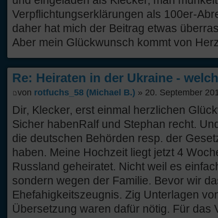
und eingeladen als Klecker, man munkelt
Verpflichtungserklärungen als 100er-Ab
daher hat mich der Beitrag etwas überras
Aber mein Glückwunsch kommt von Herze
Re: Heiraten in der Ukraine - welc
von
rotfuchs_58 (Michael B.)
» 20. September 201
Dir, Klecker, erst einmal herzlichen Glü
Sicher habenRalf und Stephan recht. Un
die deutschen Behörden resp. der Gesetz
haben. Meine Hochzeit liegt jetzt 4 Woch
Russland geheiratet. Nicht weil es einfache
sondern wegen der Familie. Bevor wir da
Ehefahigkeitszeugnis. Zig Unterlagen von 
Übersetzung waren dafür nötig. Für das V