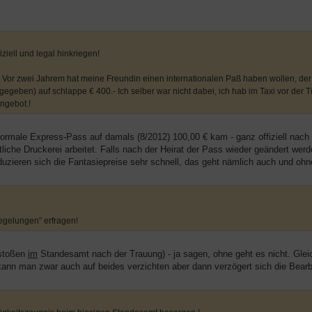
iziell und legal hinkriegen!
o! Vor zwei Jahrem hat meine Freundin einen internationalen Paß haben wollen, de
egeben) auf schlappe € 400.- Ich selber war nicht dabei, ich hab im Taxi vor der 
ngebot.!
normale Express-Pass auf damals (8/2012) 100,00 € kam - ganz offiziell nach
liche Druckerei arbeitet. Falls nach der Heirat der Pass wieder geändert werd
duzieren sich die Fantasiepreise sehr schnell, das geht nämlich auch und oh
egelungen" erfragen!
nstoßen
im
Standesamt nach der Trauung) - ja sagen, ohne geht es nicht. Gleich
 kann man zwar auch auf beides verzichten aber dann verzögert sich die Bearb