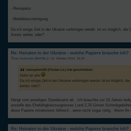
- Reisepass
- Meldebescheinigung
Da ich einige Zeit in der Ukraine verbringen werde: ist es möglich, die 
Anreiz weiter, oder?
Re: Heiraten in der Ukraine - welche Papiere brauche ich?
von
luckyman (Ralf Ba.)
» 11. Oktober 2014, 16:20
robespierre55 (Florian Le.) hat geschrieben:
Hallo an alle
Da ich einige Zeit in der Ukraine verbringen werde: ist es möglich, die
weiter, oder?
Hängt vom jeweiligen Standesamt ab . Ich brauchte vor 10 Jahren ledigl
anstelle des Ehefähigkeiszeugnisses ) und 2,76 Griven Schreibgebühren
diese Papiere mindestens hilfreich , wenn nicht sogar nötig . Wenn Ihr do
Re: Heiraten in der Ukraine - welche Papiere brauche ich?