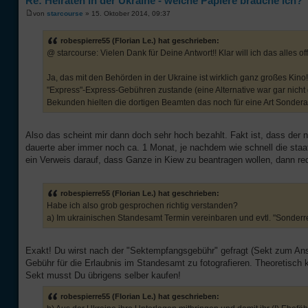
Re: Heiraten in der Ukraine - welche Papiere brauche ich?
von
starcourse
» 15. Oktober 2014, 09:37
robespierre55 (Florian Le.) hat geschrieben:
@ starcourse: Vielen Dank für Deine Antwort!! Klar will ich das alles off
Ja, das mit den Behörden in der Ukraine ist wirklich ganz großes Kin
"Express"-Express-Gebühren zustande (eine Alternative war gar nicht g
Bekunden hielten die dortigen Beamten das noch für eine Art Sondera
Also das scheint mir dann doch sehr hoch bezahlt. Fakt ist, dass der 
dauerte aber immer noch ca. 1 Monat, je nachdem wie schnell die staat
ein Verweis darauf, dass Ganze in Kiew zu beantragen wollen, dann re
robespierre55 (Florian Le.) hat geschrieben:
Habe ich also grob gesprochen richtig verstanden?
a) Im ukrainischen Standesamt Termin vereinbaren und evtl. "Sonderr
Exakt! Du wirst nach der "Sektempfangsgebühr" gefragt (Sekt zum A
Gebühr für die Erlaubnis im Standesamt zu fotografieren. Theoretisch
Sekt musst Du übrigens selber kaufen!
robespierre55 (Florian Le.) hat geschrieben: