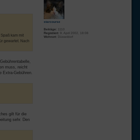
starcourse
Beiträge:
1110
Registriert:
9. April 2002, 18:08
r Spaß kam mit
Wohnort:
Düsseldorf
Tür gewartet. Nach
 Gebührentabelle,
en muss, reicht
ne Extra-Gebühren.
es gilt für die
eitung sehr. Den