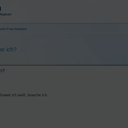
d
itglieder
sche Frau heiraten
he ich?
ch?
Soweit ich weiß, brauche ich: