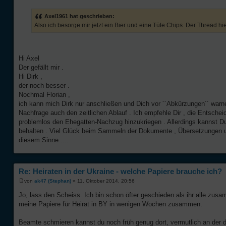
Axel1961 hat geschrieben:
Also ich besorge mir jetzt ein Bier und eine Tüte Chips. Der Thread hie
Hi Axel
Der gefällt mir .
Hi Dirk ,
der noch besser .
Nochmal Florian ,
ich kann mich Dirk nur anschließen und Dich vor ´´Abkürzungen´´ war
Nachfrage auch den zeitlichen Ablauf . Ich empfehle Dir , die Entsche
problemlos den Ehegatten-Nachzug hinzukriegen . Allerdings kannst Du
behalten . Viel Glück beim Sammeln der Dokumente , Übersetzungen un
diesem Sinne ....
Re: Heiraten in der Ukraine - welche Papiere brauche ich?
von
ak47 (Stephan)
» 11. Oktober 2014, 20:56
Jo, lass den Scheiss. Ich bin schon öfter geschieden als ihr alle zu
meine Papiere für Heirat in BY in wenigen Wochen zusammen.
Beamte schmieren kannst du noch früh genug dort, vermutlich an der dri