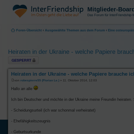
Mitglieder-Boar
Das Forum für InterFriendship-M
Foren-Übersicht
‹
Ausgewählte Themen aus dem Forum
‹
Eine osteuropäi
Heiraten in der Ukraine - welche Papiere brauc
Thema gesperrt
Heiraten in der Ukraine - welche Papiere brauche i
von
robespierre55 (Florian Le.)
» 11. Oktober 2014, 12:03
Hallo an alle
Ich bin Deutscher und möchte in der Ukraine meine Freundin heiraten. 
- Scheidungsurteil (ich war schonmal verheiratet)
- Ehefähigkeitszeugnis
- Geburtsurkunde