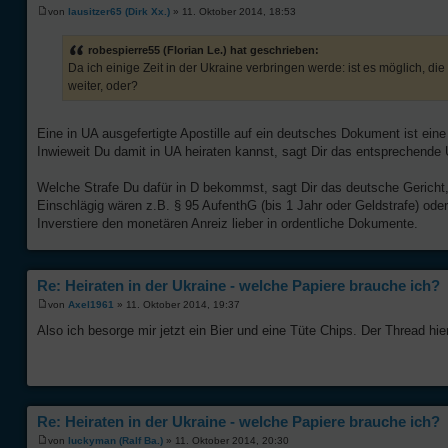
von
lausitzer65 (Dirk Xx.)
» 11. Oktober 2014, 18:53
robespierre55 (Florian Le.) hat geschrieben:
Da ich einige Zeit in der Ukraine verbringen werde: ist es möglich, die
weiter, oder?
Eine in UA ausgefertigte Apostille auf ein deutsches Dokument ist ein
Inwieweit Du damit in UA heiraten kannst, sagt Dir das entsprechend
Welche Strafe Du dafür in D bekommst, sagt Dir das deutsche Gericht, 
Einschlägig wären z.B. § 95 AufenthG (bis 1 Jahr oder Geldstrafe) oder
Inverstiere den monetären Anreiz lieber in ordentliche Dokumente.
Re: Heiraten in der Ukraine - welche Papiere brauche ich?
von
Axel1961
» 11. Oktober 2014, 19:37
Also ich besorge mir jetzt ein Bier und eine Tüte Chips. Der Thread hie
Re: Heiraten in der Ukraine - welche Papiere brauche ich?
von
luckyman (Ralf Ba.)
» 11. Oktober 2014, 20:30