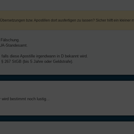
 Übersetzungen bzw. Apostillen dort ausfertigen zu lassen? Sicher hilft ein kleiner 
e Fälschung.
e UA-Standesamt.
falls diese Apostille irgendwann in D bekannt wird.
 § 267 StGB (bis 5 Jahre oder Geldstrafe).
r wird bestimmt noch lustig...