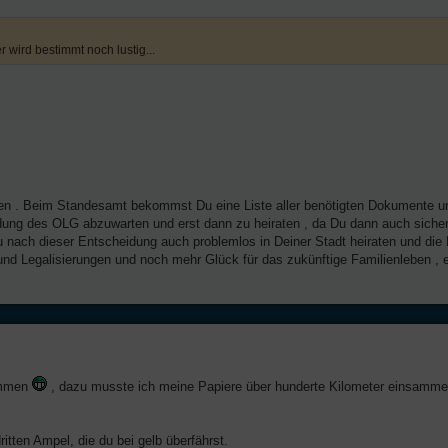
r wird bestimmt noch lustig...
nen . Beim Standesamt bekommst Du eine Liste aller benötigten Dokumente u
idung des OLG abzuwarten und erst dann zu heiraten , da Du dann auch sicher
 nach dieser Entscheidung auch problemlos in Deiner Stadt heiraten und die 
d Legalisierungen und noch mehr Glück für das zukünftige Familienleben , e
sammen
, dazu musste ich meine Papiere über hunderte Kilometer einsamme
tten Ampel, die du bei gelb überfährst.