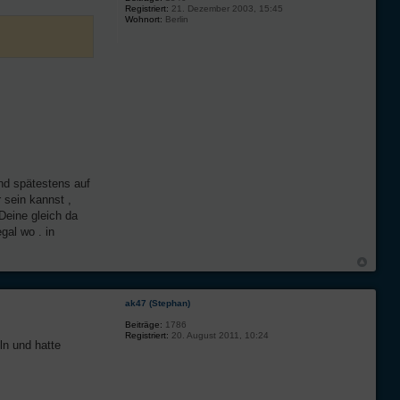
Registriert:
21. Dezember 2003, 15:45
Wohnort:
Berlin
nd spätestens auf
 sein kannst ,
Deine gleich da
gal wo . in
ak47 (Stephan)
Beiträge:
1786
Registriert:
20. August 2011, 10:24
ln und hatte