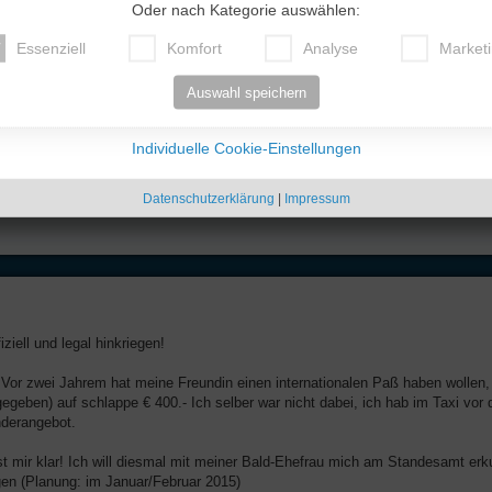
Oder nach Kategorie auswählen:
Essenziell
Komfort
Analyse
Market
Auswahl speichern
Individuelle Cookie-Einstellungen
 und dieses geschundene Volk eine wirklich gewählte demokratische Regierung krieg
Datenschutzerklärung
|
Impressum
iziell und legal hinkriegen!
o! Vor zwei Jahrem hat meine Freundin einen internationalen Paß haben wollen
geben) auf schlappe € 400.- Ich selber war nicht dabei, ich hab im Taxi vor 
nderangebot.
 ist mir klar! Ich will diesmal mit meiner Bald-Ehefrau mich am Standesamt er
gen (Planung: im Januar/Februar 2015)