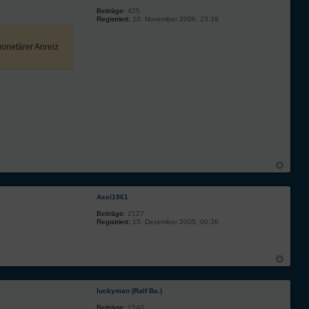
Beiträge:
425
Registriert:
20. November 2006, 23:39
monetärer Anreiz
Axel1961
Beiträge:
2127
Registriert:
15. Dezember 2005, 00:36
luckyman (Ralf Ba.)
Beiträge:
1540