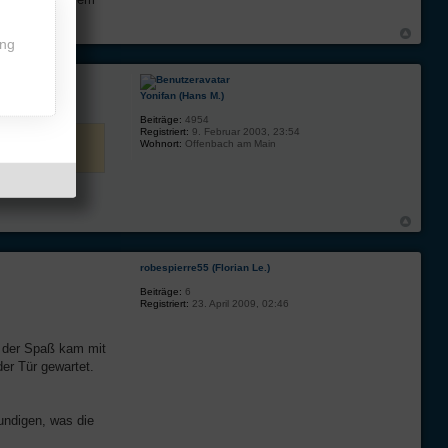
ing
Yonifan (Hans M.)
Beiträge:
4954
Registriert:
9. Februar 2003, 23:54
Wohnort:
Offenbach am Main
t
robespierre55 (Florian Le.)
Beiträge:
6
Registriert:
23. April 2009, 02:46
, der Spaß kam mit
der Tür gewartet.
kundigen, was die