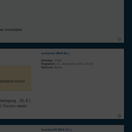
iner monetärer
luckyman (Ralf Ba.)
Beiträge:
1540
Registriert:
21. Dezember 2003, 15:45
Wohnort:
Berlin
monetärer Anreiz
einigung , 20,-€ (
RES Visums waren
lausitzer65 (Dirk Xx.)