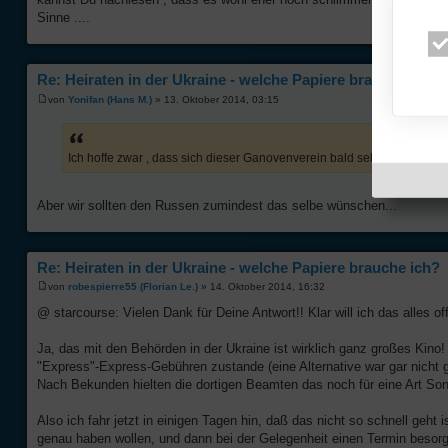
Sinne ....
Re: Heiraten in der Ukraine - welche Papiere brauche ich?
von
Yonifan (Hans M.)
» 13. Oktober 2014, 03:15
Ich hoffe zwar , dass sich dieser Ganovenverein bald selbst erledigt
Aber wir sollten den Russen zumindest das selbe wünschen...
Re: Heiraten in der Ukraine - welche Papiere brauche ich?
von
robespierre55 (Florian Le.)
» 14. Oktober 2014, 16:32
@ starcourse: Vielen Dank für Deine Antwort!! Klar will ich das alles off
Ja, das mit den Behörden in der Ukraine ist wirklich ganz großes Kin
"Express"-Express-Gebühren zustande (eine Alternative war gar nicht ge
Nach Bekunden hielten die dortigen Beamten das noch für eine Art So
Also ich fahr jetzt in einigen Tagen hin, daß das nicht so schnell geht
genau haben wollen, und dann bei der Gelegenheit einen Termin besor