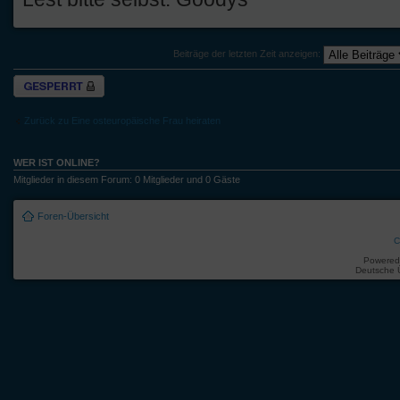
Beiträge der letzten Zeit anzeigen:
Thema gesperrt
Zurück zu Eine osteuropäische Frau heiraten
WER IST ONLINE?
Mitglieder in diesem Forum: 0 Mitglieder und 0 Gäste
Foren-Übersicht
C
Powered
Deutsche 