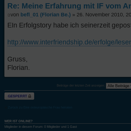
Re: Meine Erfahrung mit IF vom An
von
befl_01 (Florian Be.)
» 26. November 2010, 2
EIn Erfolgstory habe ich seinerzeit gepost
http://www.interfriendship.de/erfolge/les
Gruss,
Florian.
Beiträge der letzten Zeit anzeigen:
Thema gesperrt
Zurück zu Eine osteuropäische Frau heiraten
WER IST ONLINE?
Mitglieder in diesem Forum: 0 Mitglieder und 1 Gast