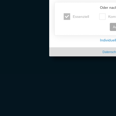
Oder nac
Essenziell
Komf
A
Individue
Datensch