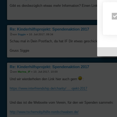
Gibt es diesbezüglich etwas mehr Information? Einen Link oder sonsti
Re: Kinderhilfsprojekt: Spendenaktion 2017
von
Siggie
» 10. Juli 2017, 09:34
Schau mal in Dein Postfach, da hat IF Dir etwas geschickt
Gruss Siggie
Re: Kinderhilfsprojekt: Spendenaktion 2017
von
Marina_IF
» 10. Juli 2017, 10:00
Und wir wierderholen den Link hier auch gern
:
https://www.interfriendship.de/charity/ ... ojekt-2017
Und das ist die Webseite vom Verein, für den wir Spenden sammeln:
http://www.tschernobylhilfe-nordschwaben.de/