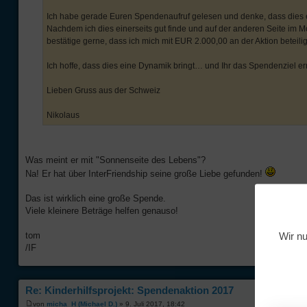
Ich habe gerade Euren Spendenaufruf gelesen und denke, dass dies ei
Nachdem ich dies einerseits gut finde und auf der anderen Seite im 
bestätige gerne, dass ich mich mit EUR 2.000,00 an der Aktion bete
Ich hoffe, dass dies eine Dynamik bringt… und Ihr das Spendenziel er
Lieben Gruss aus der Schweiz
Nikolaus
Was meint er mit "Sonnenseite des Lebens"?
Na! Er hat über InterFriendship seine große Liebe gefunden!
Das ist wirklich eine große Spende.
Viele kleinere Beträge helfen genauso!
Wir nu
tom
/IF
Re: Kinderhilfsprojekt: Spendenaktion 2017
von
micha_H (Michael D.)
» 9. Juli 2017, 18:42