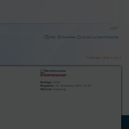
FAQ
Anmelden
Zurück zu InterFriendship
7 Beiträge • Seite
1
von
1
INTERFRIENDSHIP
Beiträge:
4334
Registriert:
19. Dezember 2001, 22:10
Wohnort:
Augsburg