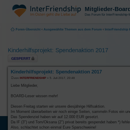
Mitglieder-Boar
Das Forum für InterFriendship-M
Foren-Übersicht
‹
Ausgewählte Themen aus dem Forum
‹
InterFriendshi
Kinderhilfsprojekt: Spendenaktion 2017
Thema gesperrt
Kinderhilfsprojekt: Spendenaktion 2017
von
INTERFRIENDSHIP
» 5. Juli 2017, 20:48
Liebe Mitglieder,
BOARD-Leser wissen mehr!
Diesen Freitag starten wir unsere diesjährige Hilfsaktion.
Im Moment überarbeiten wir noch einige Seiten, sammeln Fotos ein u
Das Spendenziel haben wir auf 12.000 EUR gesetzt.
Da IF (3") und Tom/Oksana (2") privat bereits gespendet haben *) feh
Also, schlachtet schon einmal Eure Sparschweine!