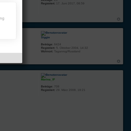
Registriert:
17. Juni 2017, 08:59
ing
Siggie
Beiträge:
6424
Registriert:
5. Oktober 2004, 14:32
Wohnort:
Taganrog/Russland
Marina_IF
Beiträge:
708
Registriert:
29. März 2008, 19:21