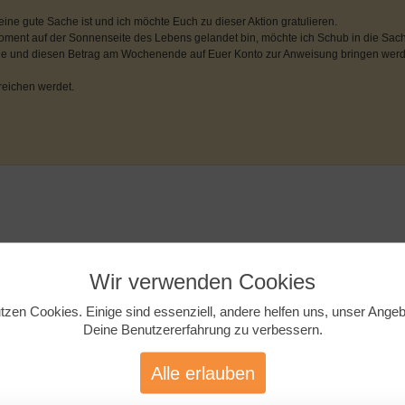
ne gute Sache ist und ich möchte Euch zu dieser Aktion gratulieren.
Moment auf der Sonnenseite des Lebens gelandet bin, möchte ich Schub in die Sach
ilige und diesen Betrag am Wochenende auf Euer Konto zur Anweisung bringen werd
reichen werdet.
Wir verwenden Cookies
tzen Cookies. Einige sind essenziell, andere helfen uns, unser Ange
Deine Benutzererfahrung zu verbessern.
Alle erlauben