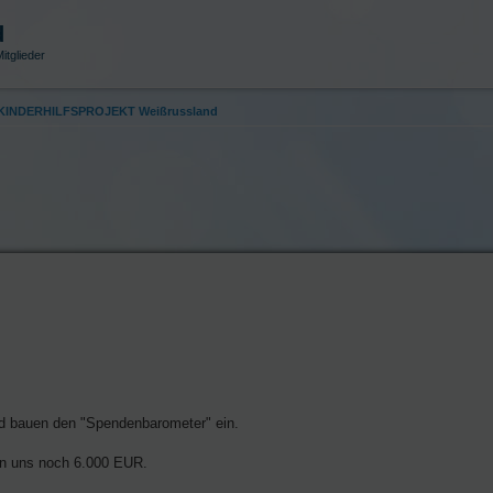
d
itglieder
p KINDERHILFSPROJEKT Weißrussland
nd bauen den "Spendenbarometer" ein.
len uns noch 6.000 EUR.