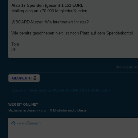
Also 17 Spenden (gesamt 1.151 EUR).
Mailing ging an >70.000 Mitglieder/Kunden.
@BOARD-Nutzer: Wie interpretiert Ihr das?
Wie bereits geschrieben hier: Ist noch Platz auf dem Spendenkonto!
Tom
/IF
Beiträge der le
Thema gesperrt
Zurück zu InterFriendship KINDERHILFSPROJEKT Weißrussland
WER IST ONLINE?
Mitglieder in diesem Forum: 0 Mitglieder und 0 Gäste
Foren-Übersicht