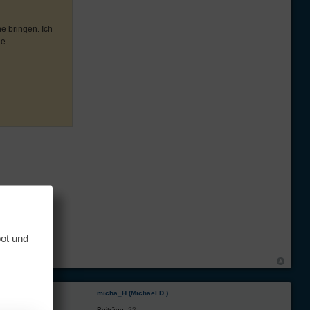
e bringen. Ich
e.
bot und
micha_H (Michael D.)
Beiträge:
23