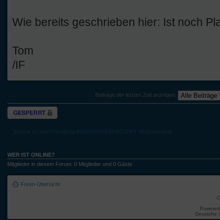
Wie bereits geschrieben hier: Ist noch P
Tom
/IF
Beiträge der letzten Zeit anzeigen:
Thema gesperrt
Zurück zu InterFriendship KINDERHILFSPROJEKT Weißrussland
WER IST ONLINE?
Mitglieder in diesem Forum: 0 Mitglieder und 0 Gäste
Foren-Übersicht
C
Powered
Deutsche 