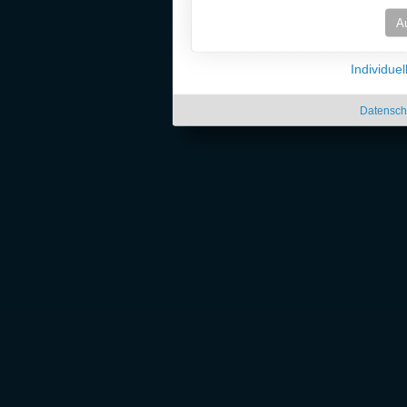
A
Individue
Datensch