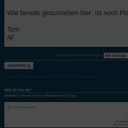
Wie bereits geschrieben hier: Ist noch P
Tom
/IF
Beiträge der letzten Zeit anzeigen:
Thema gesperrt
Zurück zu InterFriendship KINDERHILFSPROJEKT Weißrussland
WER IST ONLINE?
Mitglieder in diesem Forum: 0 Mitglieder und 0 Gäste
Foren-Übersicht
C
Powered
Deutsche 