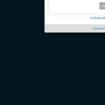
A
Individue
Datensch